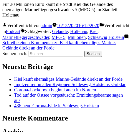
Für 30 Millionen Euro kauft die Stadt Kiel das Gelände des
ehemaligen Marinefliegergeschwaders 5 (MFG 5) im Stadtteil
Holtenau.
Veröffentlicht von
admin
16/12/2020
16/12/2020
Veröffentlicht
in
Podcast
Schlagwörter:
Gelände
,
Holtenau
,
Kiel
,
Marinefliegergeschwader
,
MFG 5
,
Millionen
,
Schleswig Holstein
Schreibe einen Kommentar
zu Kiel kauft ehemaliges Marine-
Gelände direkt an der Förde
Suchen nach:
Neueste Beiträge
Kiel kauft ehemaliges Marine-Gelände direkt an der Förde
Impfzentren in allen Regionen Schleswig-Holsteins startklar
Corona-Lockdown beginnt auch im Norden
Tod auf der Ostsee vorgetäuscht: Ermittlungsbeamte sagen
aus
486 neue Corona-Fälle in Schleswig-Holstein
Neueste Kommentare
Archiv